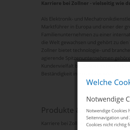
Karriere bei Zollner - vielseitig wie d
Als Elektronik- und Mechatronikdienstle
Marktführer in Europa und einer der gr
Familienunternehmen zu einer interna
die Welt gewachsen und gehört zu den 
Zollner bietet technologie- und branc
agierende Spitzenunternehmen gehören 
Kundenvielfalt bei Zollner sichert Arb
Beständigkeit international wächst.
Welche Cook
Notwendige C
Produkte & Dienstleistu
Notwendige Cookies h
Seitennavigation und 
Karriere bei Zollner - vielseitig wie du
Cookies nicht richtig 