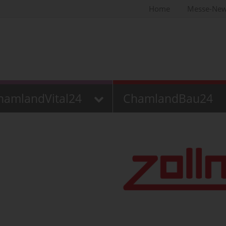
Home
Messe-Ne
hamlandVital24
ChamlandBau24