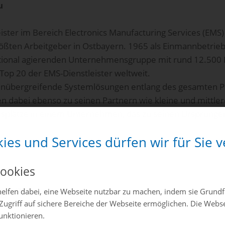
u
ister im Bereich Electronics Manufacturing Services (EMS) 
ößten Arbeitgeber in Ostbayern. 1965 als Einmannbetrieb 
tional agierenden Unternehmensgruppe mit rund 12.500 
Top 20 der EMS-Dienstleister weltweit.
henübergreifende Systemlösungen entlang des gesamten P
dabei ebenso zu seinen Partnern wie kleine und mittler
eitsplätze in einem Unternehmen, das zu seinen Ursprüngen
ies und Services dürfen wir für Sie
ookies
ngen
elfen dabei, eine Webseite nutzbar zu machen, indem sie Grund
Zugriff auf sichere Bereiche der Webseite ermöglichen. Die Webs
funktionieren.