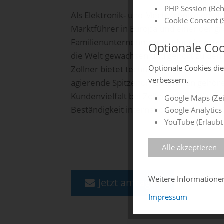
PHP Session (Beh
Als Elektronik- und Mechatronikdienstle
Cookie Consent (S
Marktführer in Europa und einer der gr
Familienunternehmen zu einer interna
Optionale Coo
die Welt gewachsen und gehört zu den 
Optionale Cookies di
Zollner bietet technologie- und branc
verbessern.
agierende Spitzenunternehmen gehören 
Kundenvielfalt bei Zollner sichert Arb
Google Maps (Zei
Beständigkeit international wächst.
Google Analytics 
YouTube (Erlaubt
Alle akzeptieren
Weitere Information
Jetzt anfragen
Impressum