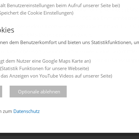
ält Benutzereinstellungen beim Aufruf unserer Seite bei)
ister im Bereich Electronics Manufacturing Services (EMS) 
peichert die Cookie Einstellungen)
ößten Arbeitgeber in Ostbayern. 1965 als Einmannbetrieb 
tional agierenden Unternehmensgruppe mit rund 13.000 
kies
Top 15 der EMS-Dienstleister weltweit.
enen dem Benutzerkomfort und bieten uns Statistikfunktionen, u
henübergreifende Systemlösungen entlang des gesamten P
dabei ebenso zu seinen Partnern wie kleine und mittler
eitsplätze in einem Unternehmen, das zu seinen Ursprüngen
gt dem Nutzer eine Google Maps Karte an)
(Statistik Funktionen für unsere Webseite)
 das Anzeigen von YouTube Videos auf unserer Seite)
Optionale ablehnen
en zum
Datenschutz