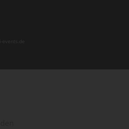
i-events.de
rden