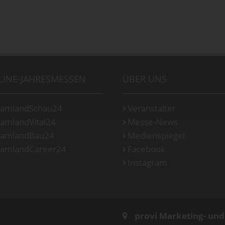
LINE-JAHRESMESSEN
ÜBER UNS
amlandSchau24
Veranstalter
amlandVital24
Messe-News
amlandBau24
Medienspiegel
amlandCareer24
Facebook
Instagram
provi Marketing- un