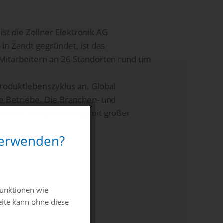
ist die Zollner Elektronik AG
in Zandt gegründet, ist das
Mitarbeitern an 26 Standorten rund um
roduktlebenszyklus an. Global
e Betriebe. Die Branchen- und
 steht und gleichzeitig mit großer
 verwenden?
funktionen wie
eite kann ohne diese