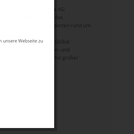
ist die Zollner Elektronik AG
in Zandt gegründet, ist das
Mitarbeitern an 24 Standorten rund um
m unsere Webseite zu
roduktlebenszyklus an. Global
e Betriebe. Die Branchen- und
 steht und gleichzeitig mit großer