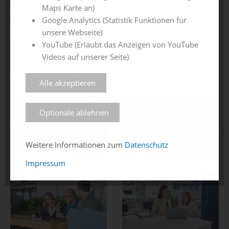
Maps Karte an)
LinkedIn:
Google Analytics (Statistik Funktionen für
www.linkedin.com/company/ensinger-gmbh
unsere Webseite)
YouTube (Erlaubt das Anzeigen von YouTube
Videos auf unserer Seite)
Quelle Fotos: Ensinger GmbH
Alle akzeptieren
Optionale ablehnen
Weitere Informationen zum
Datenschutz
Impressum