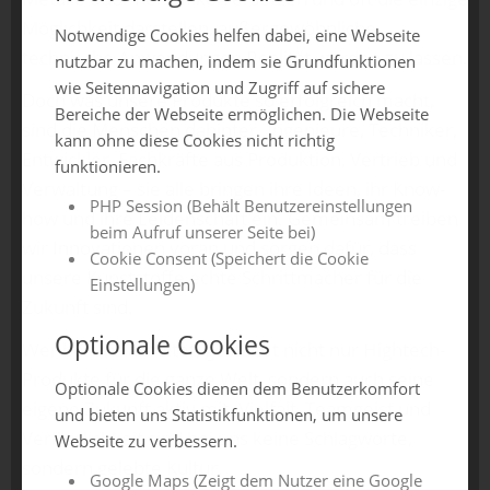
Möglichkeit darstellen, außergewöhnliche
Notwendige Cookies helfen dabei, eine Webseite
technische Anwendungen Realität werden zu lassen.
nutzbar zu machen, indem sie Grundfunktionen
wie Seitennavigation und Zugriff auf sichere
Doch was unsere Produkte so erfolgreich macht,
Bereiche der Webseite ermöglichen. Die Webseite
sind die Menschen dahinter. Ingenieure, Techniker,
kann ohne diese Cookies nicht richtig
Entwickler, Fachkräfte aus Produktion, Vertrieb und
funktionieren.
Verwaltung – sie alle bringen ihre Ideen, ihr Know-
PHP Session (Behält Benutzereinstellungen
how und ihre Leidenschaft ein. Gemeinsam treiben
beim Aufruf unserer Seite bei)
wir Innovationen voran und sorgen dafür, dass
Cookie Consent (Speichert die Cookie
unsere Kunststoffe echte Schrittmacher für die
Einstellungen)
Zukunft sind.
Optionale Cookies
Wer bei uns arbeitet, gestaltet nicht nur Hightech-
Produkte für die ganze Welt, sondern auch seine
Optionale Cookies dienen dem Benutzerkomfort
eigene Zukunft aktiv mit. Vielfalt, Teamgeist und
und bieten uns Statistikfunktionen, um unsere
Verlässlichkeit sind bei uns keine Schlagworte,
Webseite zu verbessern.
sondern gelebte Kultur.
Google Maps (Zeigt dem Nutzer eine Google