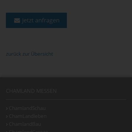
Jetzt anfragen
zurück zur Übersicht
CHAMLAND MESSEN
ChamlandSchau
ChamLandleben
ChamlandBau
ChamlandCareer