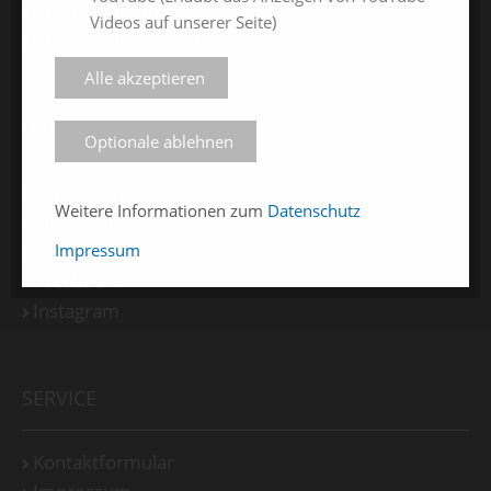
ChamlandBau24
Videos auf unserer Seite)
ChamlandCareer24
Alle akzeptieren
ÜBER UNS
Optionale ablehnen
Veranstalter
Weitere Informationen zum
Datenschutz
Messe-News
Impressum
Medienspiegel
Facebook
Instagram
SERVICE
Kontaktformular