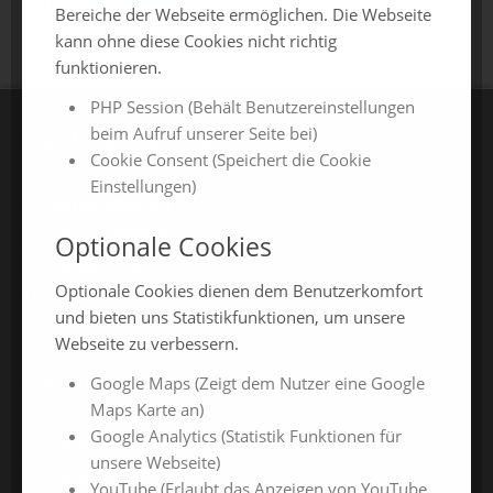
zurück zur Übersicht
Bereiche der Webseite ermöglichen. Die Webseite
kann ohne diese Cookies nicht richtig
funktionieren.
PHP Session (Behält Benutzereinstellungen
beim Aufruf unserer Seite bei)
CHAMLAND MESSEN
Cookie Consent (Speichert die Cookie
Einstellungen)
ChamlandSchau
ChamLandleben
Optionale Cookies
ChamlandBau
Optionale Cookies dienen dem Benutzerkomfort
ChamlandCareer
und bieten uns Statistikfunktionen, um unsere
Webseite zu verbessern.
ONLINE-JAHRESMESSEN
Google Maps (Zeigt dem Nutzer eine Google
Maps Karte an)
Google Analytics (Statistik Funktionen für
ChamlandSchau24
unsere Webseite)
ChamlandVital24
YouTube (Erlaubt das Anzeigen von YouTube