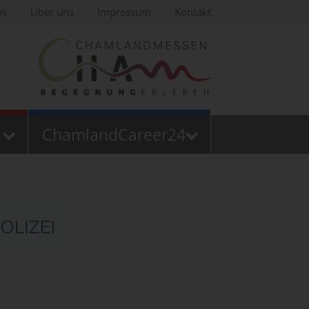
ws
Über uns
Impressum
Kontakt
ChamlandCareer24