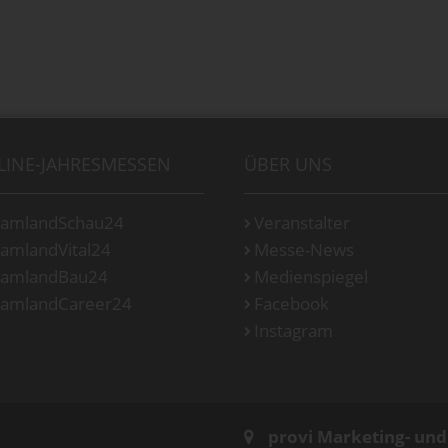
LINE-JAHRESMESSEN
ÜBER UNS
amlandSchau24
Veranstalter
amlandVital24
Messe-News
amlandBau24
Medienspiegel
amlandCareer24
Facebook
Instagram
provi Marketing- un