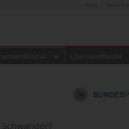
Home
Messe-Ne
hamlandVital24
ChamlandBau24
g Schwandorf