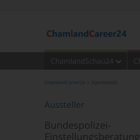
ChamlandSchau24
C
ChamlandCareer24
Standdetails
Aussteller
Bundespolizei-
Einstellungsberatun