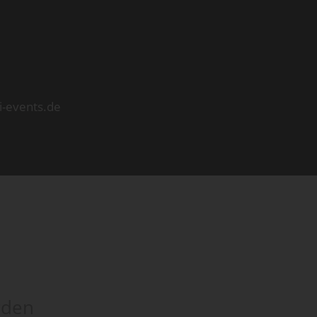
i-events.de
rden