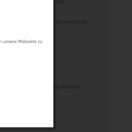
tspolizei und im Bereich der
fung vor. Nachdem du deinen Abschluss
m unsere Webseite zu
r heißt es dann nach erfolgreichem