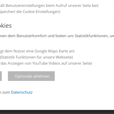
olizeilichen Aufgabenbereich, bei der Bundesbereitschaf
ält Benutzereinstellungen beim Aufruf unserer Seite bei)
hafen im Einsatz.
peichert die Cookie Einstellungen)
du dich sechs Monate lang intensiv auf deine Laufbahnprü
kies
sch, Frau Polizeimeisterin oder Herr Polizeimeister!“.
enen dem Benutzerkomfort und bieten uns Statistikfunktionen, u
gt dem Nutzer eine Google Maps Karte an)
(Statistik Funktionen für unsere Webseite)
 das Anzeigen von YouTube Videos auf unserer Seite)
ür den gehobenen Polizeivollzugsdienst wäre möglich. Hie
Optionale ablehnen
arin oder Herr Polizeikommissar“
en zum
Datenschutz