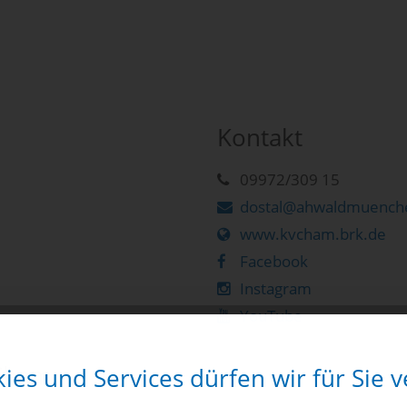
Kontakt
09972/309 15
dostal@ahwaldmuenche
www.kvcham.brk.de
Facebook
Instagram
YouTube
 Cham
ies und Services dürfen wir für Sie