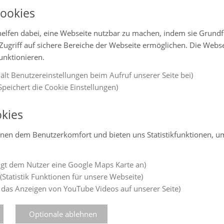
einen etwa 750 hauptamtlich Beschäftigten zu den bedeu
ookies
 Versorgung von Kindern, Klienten, Patienten, Bewohnern
f Rot-Kreuz-Gemeinschaften ist der Kreisverband einer de
elfen dabei, eine Webseite nutzbar zu machen, indem sie Grund
Zugriff auf sichere Bereiche der Webseite ermöglichen. Die Webs
funktionieren.
ält Benutzereinstellungen beim Aufruf unserer Seite bei)
peichert die Cookie Einstellungen)
kies
enen dem Benutzerkomfort und bieten uns Statistikfunktionen, u
gt dem Nutzer eine Google Maps Karte an)
(Statistik Funktionen für unsere Webseite)
 das Anzeigen von YouTube Videos auf unserer Seite)
LINE-JAHRESMESSEN
ÜBER UNS
Optionale ablehnen