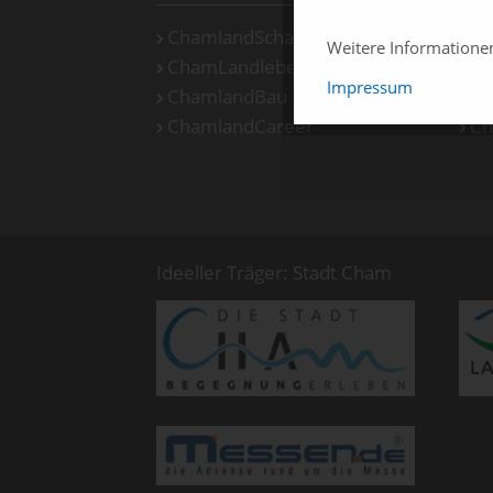
ChamlandSchau
Ch
Weitere Information
ChamLandleben
Ch
Impressum
ChamlandBau
Ch
ChamlandCareer
Ch
Ideeller Träger: Stadt Cham