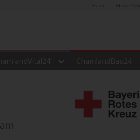
Home
Messe-Ne
hamlandVital24
ChamlandBau24
ham