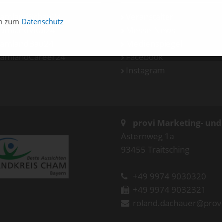
amlandSchau24
Veranstalter
en zum
Datenschutz
amlandVital24
Messe-News
amlandBau24
Medienspiegel
amlandCareer24
Facebook
Instagram
provi Marketing- un
Asternweg 1a
93455 Traitsching
+49 9974 9030320
+49 9974 9032321
roland.dachauer@prov