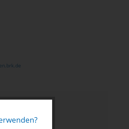
n.brk.de
 verwenden?