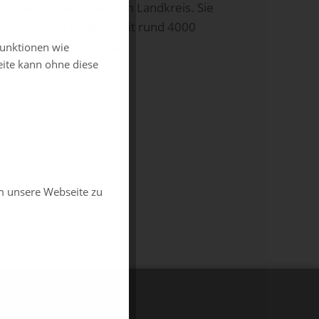
tenden Arbeitgebern im Landkreis. Sie
, Gästen und Kunden. Mit rund 4000
r größten im Freistaat.
funktionen wie
eite kann ohne diese
m unsere Webseite zu
SERVICE