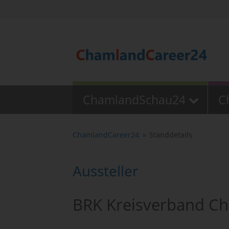
ChamlandSchau24
C
ChamlandCareer24
Standdetails
Aussteller
BRK Kreisverband C