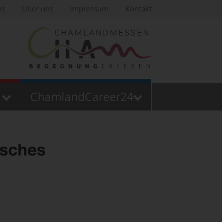
ws
Über uns
Impressum
Kontakt
ChamlandCareer24