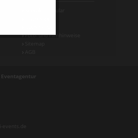
Kontaktformular
Impressum
Datenschutz
Foto- und Filmhinweise
Sitemap
AGB
d Eventagentur
i-events.de