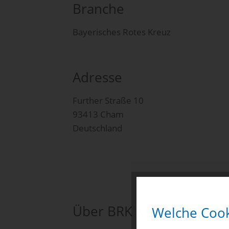
Branche
Bayerisches Rotes Kreuz
Adresse
Further Straße 10
93413 Cham
Deutschland
Über BRK Kreisverband
Welche Cook