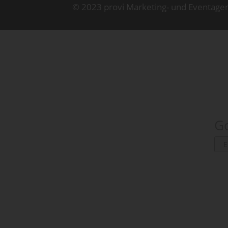
© 2023 provi Marketing- und Eventage
Go
E