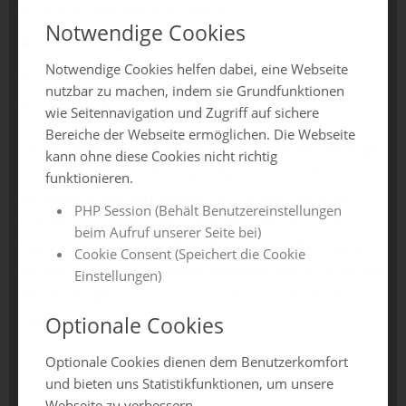
Industrieprofile und Rohre
Notwendige Cookies
Isolierprofile
Notwendige Cookies helfen dabei, eine Webseite
Gesinterte Kunststoffe
nutzbar zu machen, indem sie Grundfunktionen
Composites
wie Seitennavigation und Zugriff auf sichere
Bereiche der Webseite ermöglichen. Die Webseite
Verbesserte und neue Werkstoffe sind ein wichtiger
kann ohne diese Cookies nicht richtig
Antrieb für den technologischen Fortschritt.
funktionieren.
Kunststoffe weisen zahlreiche Vorteile auf und
PHP Session (Behält Benutzereinstellungen
ersetzen in vielen Fällen Metalle oder Keramiken.
beim Aufruf unserer Seite bei)
Mehr noch: Häufig sind sie die einzige Alternative
Cookie Consent (Speichert die Cookie
bei der Realisierung außergewöhnlicher technischer
Einstellungen)
Anwendungen. Und somit echte Schrittmacher für
Innovationen.
Optionale Cookies
Optionale Cookies dienen dem Benutzerkomfort
und bieten uns Statistikfunktionen, um unsere
LinkedIn:
Webseite zu verbessern.