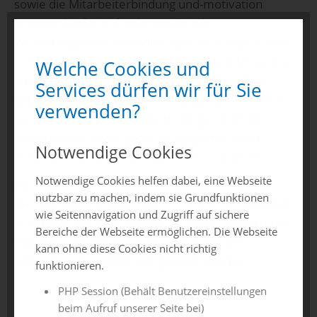
sowie die Mitarbeiterbindung und-motivation
können durchaus durch Anreize wie
Weiterbildungen angehoben werden. So profitiert
nicht nur der Arbeitnehmer an sich, sondern auch
Welche Cookies und
das Unternehmen von einem topmotivierten
Services dürfen wir für Sie
Mitarbeiter. Zudem beweisen Mitarbeiter in einer
verwenden?
berufsbegleitenden Weiterbildung eine hohe
Belastbarkeit sowie großes Engagement und
Notwendige Cookies
entwickeln sich auch persönlich enorm weiter.
Notwendige Cookies helfen dabei, eine Webseite
Auch wir lernen von jedem Durchgang einer
nutzbar zu machen, indem sie Grundfunktionen
Weiterbildung und entwickeln unsere Programme
wie Seitennavigation und Zugriff auf sichere
ständig weiter. Nur so kann auch das Zentrum für
Bereiche der Webseite ermöglichen. Die Webseite
Akademische Weiterbildung der THD den
kann ohne diese Cookies nicht richtig
Anforderungen am Markt gerecht werden.
funktionieren.
PHP Session (Behält Benutzereinstellungen
beim Aufruf unserer Seite bei)