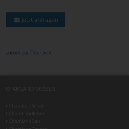
Jetzt anfragen
zurück zur Übersicht
CHAMLAND MESSEN
ChamlandSchau
ChamLandleben
ChamlandBau
ChamlandCareer