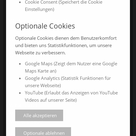
Cookie Consent (Speichert die Cookie
Einstellungen)
ONLINE-JAHRESMESSEN
Optionale Cookies
Optionale Cookies dienen dem Benutzerkomfort
ChamlandSchau24
und bieten uns Statistikfunktionen, um unsere
ChamlandVital24
Webseite zu verbessern.
ChamlandBau24
ChamlandCareer24
Google Maps (Zeigt dem Nutzer eine Google
Maps Karte an)
Google Analytics (Statistik Funktionen für
unsere Webseite)
ÜBER UNS
YouTube (Erlaubt das Anzeigen von YouTube
Videos auf unserer Seite)
Veranstalter
Messe-News
Alle akzeptieren
Medienspiegel
Facebook
Optionale ablehnen