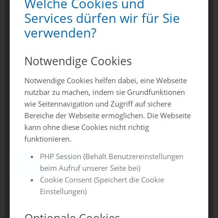
Welche Cookies und
ebenso zu seinen Partnern wie kleine und mittlere
Services dürfen wir für Sie
Betriebe. Die Branchen- und Kundenvielfalt bei
verwenden?
Zollner sichert Arbeitsplätze in einem
Unternehmen, das zu seinen Ursprüngen steht und
Notwendige Cookies
gleichzeitig mit großer Beständigkeit international
wächst.
Notwendige Cookies helfen dabei, eine Webseite
nutzbar zu machen, indem sie Grundfunktionen
wie Seitennavigation und Zugriff auf sichere
Bereiche der Webseite ermöglichen. Die Webseite
kann ohne diese Cookies nicht richtig
funktionieren.
PHP Session (Behält Benutzereinstellungen
Jetzt anfragen
beim Aufruf unserer Seite bei)
Cookie Consent (Speichert die Cookie
Einstellungen)
Optionale Cookies