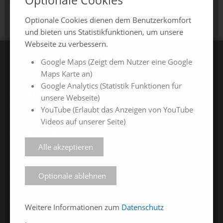
zurück zur Übersicht
Optionale Cookies dienen dem Benutzerkomfort
und bieten uns Statistikfunktionen, um unsere
Webseite zu verbessern.
Google Maps (Zeigt dem Nutzer eine Google
CHAMLAND MESSEN
Maps Karte an)
Google Analytics (Statistik Funktionen für
ChamlandSchau
unsere Webseite)
ChamLandleben
YouTube (Erlaubt das Anzeigen von YouTube
ChamlandBau
Videos auf unserer Seite)
ChamlandCareer
Alle akzeptieren
ONLINE-JAHRESMESSEN
Optionale ablehnen
ChamlandSchau24
Weitere Informationen zum
Datenschutz
ChamlandVital24