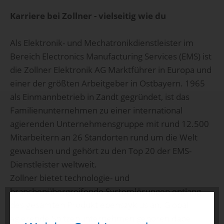
Karriere bei Zollner - vielseitig wie du
Als Elektronik- und Mechatronikdienstleister im
Bereich Electronics Manufacturing Services (EMS) ist
die Zollner Elektronik AG Marktführer in Europa und
einer der größten Arbeitgeber in Ostbayern. 1965
als Einmannbetrieb in Zandt gegründet, ist das
Familienunternehmen zu einer international
agierenden Unternehmensgruppe mit rund 12.500
Mitarbeitern an 26 Standorten rund um die Welt
gewachsen und gehört zu den Top 20 der EMS-
Dienstleister weltweit.
Zollner bietet technologie- und
branchenübergreifende Systemlösungen entlang
des gesamten Produktlebenszyklus an. Global
agierende Spitzenunternehmen gehören dabei