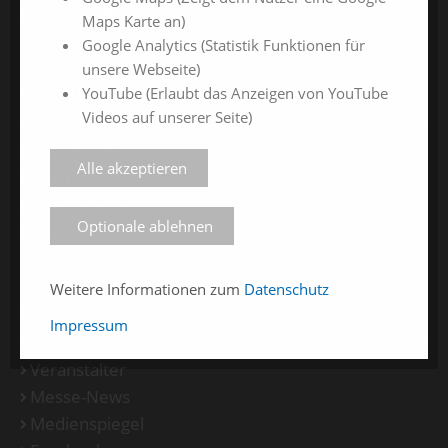
ChamlandCareer
Maps Karte an)
Google Analytics (Statistik Funktionen für
unsere Webseite)
ONLINE-JAHRESMESSEN
YouTube (Erlaubt das Anzeigen von YouTube
Videos auf unserer Seite)
ChamlandSchau24
Alle akzeptieren
ChamlandVital24
ChamlandBau24
Optionale ablehnen
ChamlandCareer24
Weitere Informationen zum
Datenschutz
ÜBER UNS
Impressum
Veranstalter
Messe-News
Medienspiegel