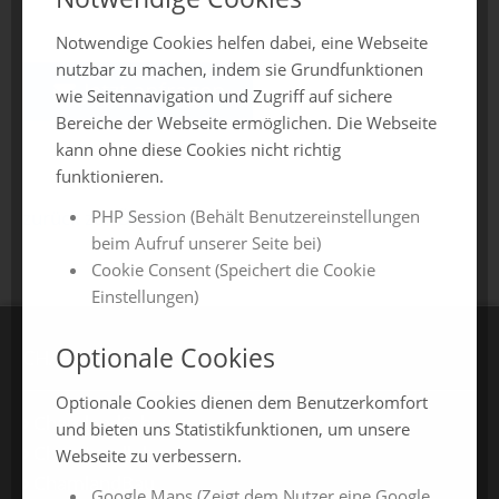
Notwendige Cookies helfen dabei, eine Webseite
nutzbar zu machen, indem sie Grundfunktionen
Jetzt anfragen
wie Seitennavigation und Zugriff auf sichere
Bereiche der Webseite ermöglichen. Die Webseite
kann ohne diese Cookies nicht richtig
funktionieren.
PHP Session (Behält Benutzereinstellungen
zurück zur Übersicht
beim Aufruf unserer Seite bei)
Cookie Consent (Speichert die Cookie
Einstellungen)
Optionale Cookies
CHAMLAND MESSEN
Optionale Cookies dienen dem Benutzerkomfort
ChamlandSchau
und bieten uns Statistikfunktionen, um unsere
ChamLandleben
Webseite zu verbessern.
ChamlandBau
Google Maps (Zeigt dem Nutzer eine Google