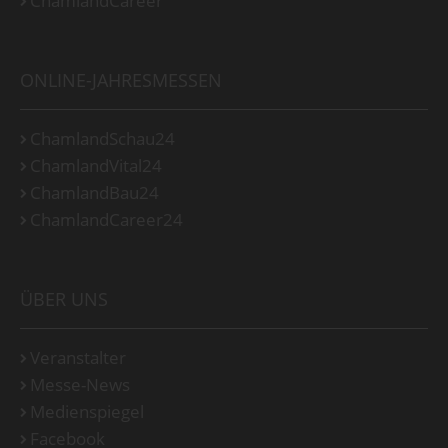
ChamlandCareer
ONLINE-JAHRESMESSEN
ChamlandSchau24
ChamlandVital24
ChamlandBau24
ChamlandCareer24
ÜBER UNS
Veranstalter
Messe-News
Medienspiegel
Facebook